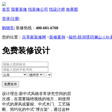
首页
我要装修
找装修公司
找设计师
效果图
登录
|
注册
|
购物车
|
装修热线：
400-601-6768
您的位置：
乐享家装修网
>
装修案例
>
福州-联润璞玥澜山-130
免费装修设计
设计理念:新中式风格非常讲究空间的层
次感，在需要隔绝视线的地方，则使用
中式的屏风或窗棂、中式木门、工艺隔
断、简约化的中式"博古架"，通过这种